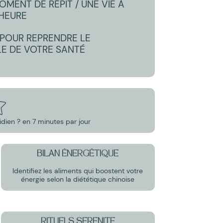
MENT DE RÉPIT / UNE VIE À
’HEURE
 POUR REPRENDRE LE
E DE VOTRE SANTÉ
idien ? en 7 minutes par jour
BILAN ÉNERGÉTIQUE
Identifiez les aliments qui boostent votre
énergie selon la diététique chinoise
RITUELS SERENITE