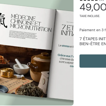
Prix
49,0
habit
TAXE INCLUSE.
Paiement en 3 f
7 ÉTAPES IN
BIEN-ÊTRE E