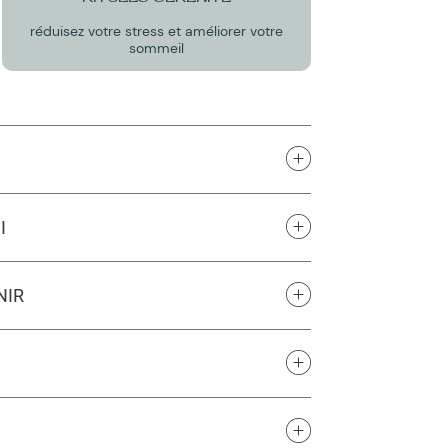
réduisez votre stress et améliorer votre
sommeil
I
NIR