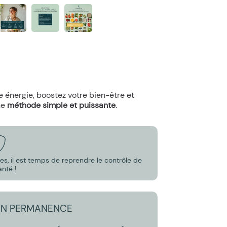
re énergie, boostez votre bien-être et
ne
méthode simple et puissante
.
, il est temps de reprendre le contrôle de
anté !
 EN PERMANENCE